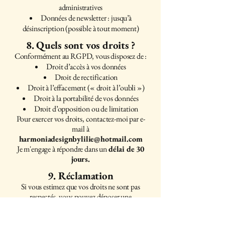
administratives
Données de newsletter : jusqu’à
désinscription (possible à tout moment)
8. Quels sont vos droits ?
Conformément au RGPD, vous disposez de :
Droit d’accès à vos données
Droit de rectification
Droit à l’effacement (« droit à l’oubli »)
Droit à la portabilité de vos données
Droit d’opposition ou de limitation
Pour exercer vos droits, contactez-moi par e-
mail à
harmoniadesignbylilie@hotmail.com
Je m'engage à répondre dans un
délai de 30
jours.
9. Réclamation
Si vous estimez que vos droits ne sont pas
respectés, vous pouvez déposer une
réclamation auprès de l’autorité compétente :
Autorité de protection des données (APD) :